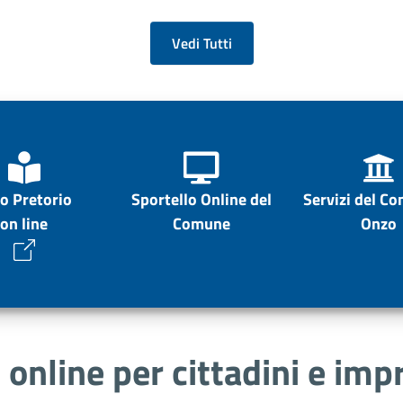
Vedi Tutti
o Pretorio
Sportello Online del
Servizi del C
on line
Comune
Onzo
i online per cittadini e imp