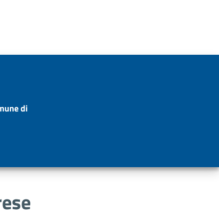
omune di
rese