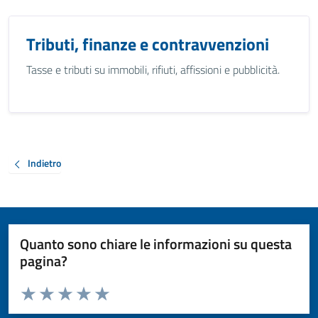
Tributi, finanze e contravvenzioni
Tasse e tributi su immobili, rifiuti, affissioni e pubblicità.
Indietro
Quanto sono chiare le informazioni su questa
pagina?
Valuta da 1 a 5 stelle la pagina
Valuta 1 stelle su 5
Valuta 2 stelle su 5
Valuta 3 stelle su 5
Valuta 4 stelle su 5
Valuta 5 stelle su 5