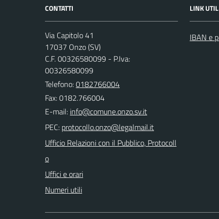
CONTATTI
LINK UTIL
Via Capitolo 41
IBAN e p
17037 Onzo (SV)
C.F. 00326580099 - P.Iva:
00326580099
Telefono:
0182766004
Fax: 0182.766004
E-mail:
PEC:
Ufficio Relazioni con il Pubblico, Protocoll
o
Uffici e orari
Numeri utili