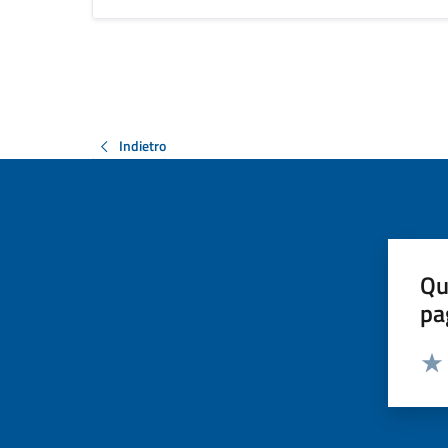
Indietro
Qu
pa
Valut
Valu