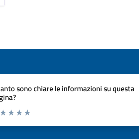
anto sono chiare le informazioni su questa
gina?
a da 1 a 5 stelle la pagina
ta 1 stelle su 5
Valuta 2 stelle su 5
Valuta 3 stelle su 5
Valuta 4 stelle su 5
Valuta 5 stelle su 5