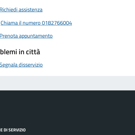
Richiedi assistenza
Chiama il numero 0182766004
Prenota appuntamento
blemi in città
Segnala disservizio
E DI SERVIZIO