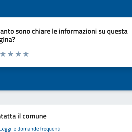
anto sono chiare le informazioni su questa
gina?
a da 1 a 5 stelle la pagina
ta 1 stelle su 5
Valuta 2 stelle su 5
Valuta 3 stelle su 5
Valuta 4 stelle su 5
Valuta 5 stelle su 5
tatta il comune
Leggi le domande frequenti