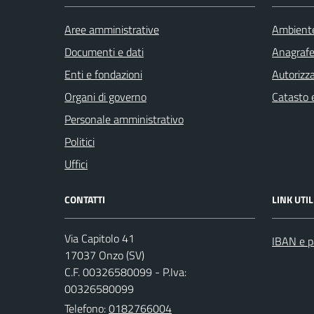
Aree amministrative
Ambient
Documenti e dati
Anagrafe 
Enti e fondazioni
Autorizza
Organi di governo
Catasto e
Personale amministrativo
Politici
Uffici
CONTATTI
LINK UTIL
Via Capitolo 41
IBAN e p
17037 Onzo (SV)
C.F. 00326580099 - P.Iva:
00326580099
Telefono:
0182766004