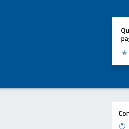
Qu
pa
Valut
Valu
Con